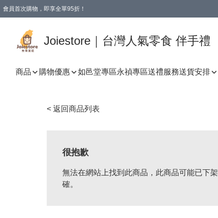
會員首次購物，即享全單95折！
Joiestore會員全單折扣優惠
購物滿 HKD 350.00即享免運費優惠！（適用於 本地送貨、本地取貨 )
Joiestore｜台灣人氣零食 伴手禮
商品
購物優惠
如邑堂專區
永禎專區
送禮服務
送貨安排
< 返回商品列表
很抱歉
無法在網站上找到此商品，此商品可能已下架
確。