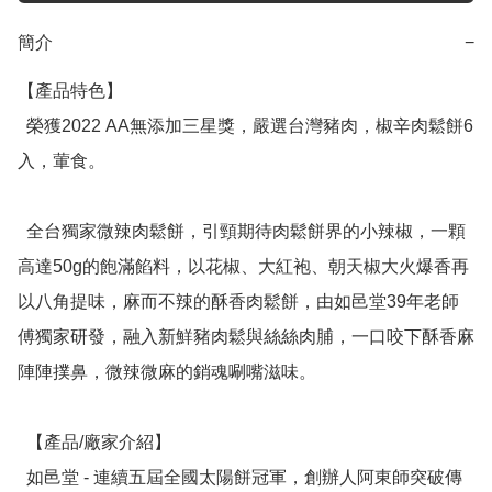
簡介
−
【產品特色】

  榮獲2022 AA無添加三星獎，嚴選台灣豬肉，椒辛肉鬆餅6
入，葷食。

  全台獨家微辣肉鬆餅，引頸期待肉鬆餅界的小辣椒，一顆
高達50g的飽滿餡料，以花椒、大紅袍、朝天椒大火爆香再
以八角提味，麻而不辣的酥香肉鬆餅，由如邑堂39年老師
傅獨家研發，融入新鮮豬肉鬆與絲絲肉脯，一口咬下酥香麻
陣陣撲鼻，微辣微麻的銷魂唰嘴滋味。

  【產品/廠家介紹】

  如邑堂 - 連續五屆全國太陽餅冠軍，創辦人阿東師突破傳