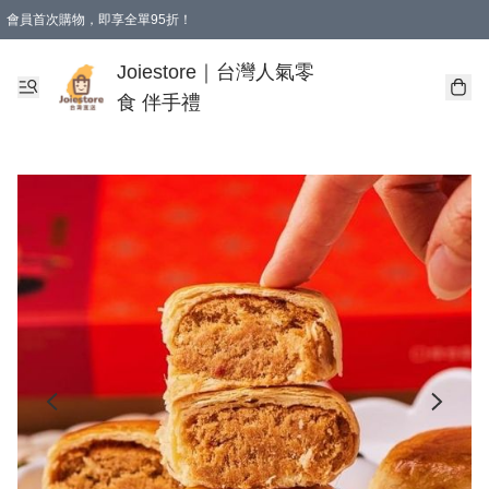
會員首次購物，即享全單95折！
Joiestore會員全單折扣優惠
購物滿 HKD 350.00即享免運費優惠！（適用於 本地送貨、本地取貨 )
Joiestore｜台灣人氣零
食 伴手禮