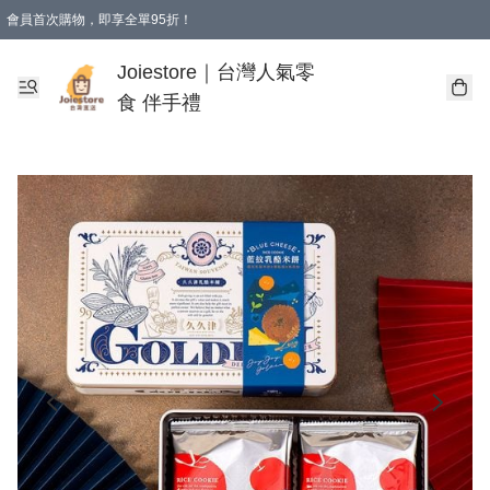
會員首次購物，即享全單95折！
Joiestore會員全單折扣優惠
購物滿 HKD 350.00即享免運費優惠！（適用於 本地送貨、本地取貨 )
Joiestore｜台灣人氣零
食 伴手禮