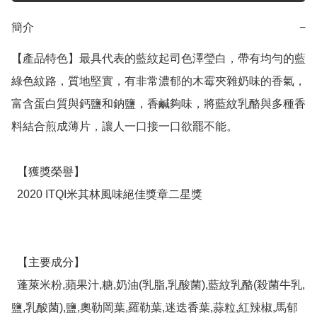
簡介
−
【產品特色】最具代表的藍紋起司色澤瑩白，帶有均勻的藍
綠色紋路，質地堅實，有非常濃郁的木霉夾雜奶味的香氣，
富含蛋白質與鈣鹽和鈉鹽，香鹹夠味，將藍紋乳酪與多種香
料結合煎成薄片，讓人一口接一口欲罷不能。

  【獲獎榮譽】 

  2020 ITQI米其林風味絕佳獎章二星獎

  【主要成分】 

  蓬萊米粉,蘋果汁,糖,奶油(乳脂,乳酸菌),藍紋乳酪(殺菌牛乳,
鹽,乳酸菌),鹽,奧勒岡葉,羅勒葉,迷迭香葉,蒜粒,紅辣椒,馬郁