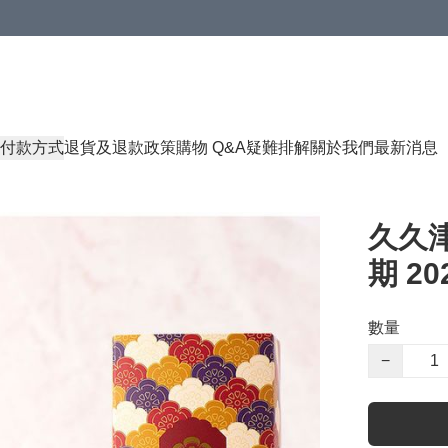
付款方式
退貨及退款政策
購物 Q&A
疑難排解
關於我們
最新消息
久久津
期 202
數量
−