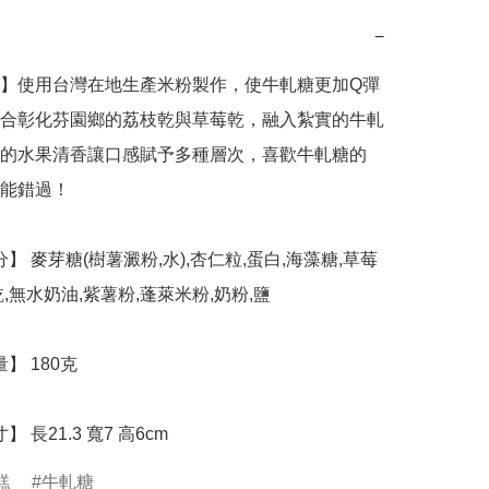
−
】使用台灣在地生產米粉製作，使牛軋糖更加Q彈
合彰化芬園鄉的荔枝乾與草莓乾，融入紮實的牛軋
的水果清香讓口感賦予多種層次，喜歡牛軋糖的
能錯過！

,無水奶油,紫薯粉,蓬萊米粉,奶粉,鹽

】 長21.3 寬7 高6cm
糕
牛軋糖