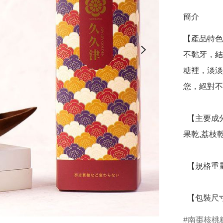
簡介
【產品特色
不黏牙，結
糖裡，淡淡
您，絕對不
  【主要成分】 麥芽糖(樹薯澱粉,水),杏仁粒,蛋白,海藻糖,草莓
果乾,荔枝乾
  【規格重量】 180克 

  【包裝尺寸
南棗核桃