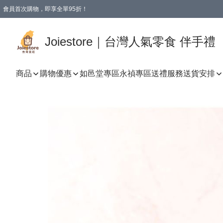
會員首次購物，即享全單95折！
Joiestore會員全單折扣優惠
購物滿 HKD 350.00即享免運費優惠！（適用於 本地送貨、本地取貨 )
Joiestore｜台灣人氣零食 伴手禮
商品
購物優惠
如邑堂專區
永禎專區
送禮服務
送貨安排