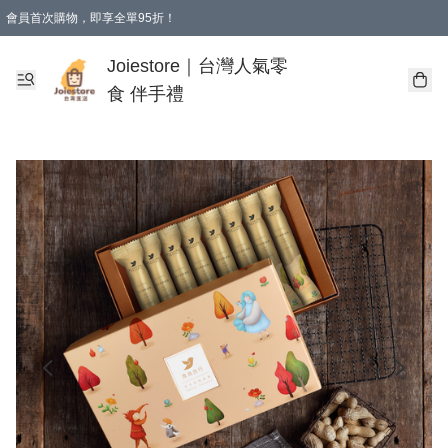
會員首次購物，即享全單95折！
Joiestore會員全單折扣優惠
購物滿 HKD 350.00即享免運費優惠！（適用於 本地送貨、本地取貨 )
Joiestore｜台灣人氣零
食 伴手禮