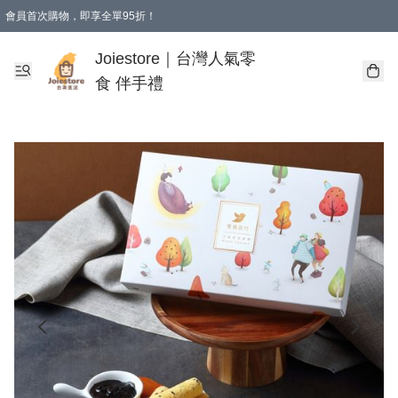
會員首次購物，即享全單95折！
Joiestore會員全單折扣優惠
購物滿 HKD 350.00即享免運費優惠！（適用於 本地送貨、本地取貨 )
Joiestore｜台灣人氣零
食 伴手禮