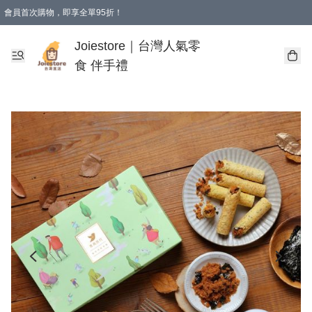
會員首次購物，即享全單95折！
Joiestore會員全單折扣優惠
購物滿 HKD 350.00即享免運費優惠！（適用於 本地送貨、本地取貨 )
Joiestore｜台灣人氣零
食 伴手禮