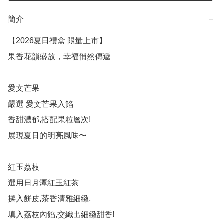
簡介
−
【2026夏日禮盒 限量上市】

果香花韻盛放，幸福悄然傳遞

愛文芒果

嚴選 愛文芒果入餡

香甜濃郁,搭配果粒層次!

展現夏日的明亮風味〜

紅玉荔枝

選用日月潭紅玉紅茶

揉入餅皮,茶香清雅細緻,

填入荔枝內餡,交織出細緻甜香!  
