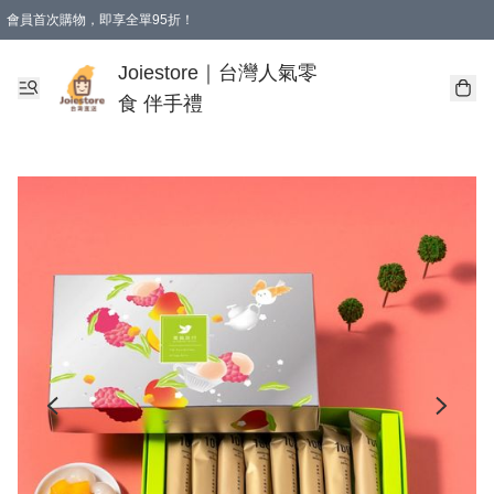
會員首次購物，即享全單95折！
Joiestore會員全單折扣優惠
購物滿 HKD 350.00即享免運費優惠！（適用於 本地送貨、本地取貨 )
Joiestore｜台灣人氣零
食 伴手禮