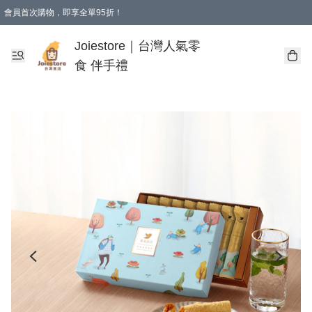
會員首次購物，即享全單95折！
Joiestore會員全單折扣優惠
購物滿 HKD 350.00即享免運費優惠！（適用於 本地送貨、本地取貨 )
Joiestore｜台灣人氣零
食 伴手禮