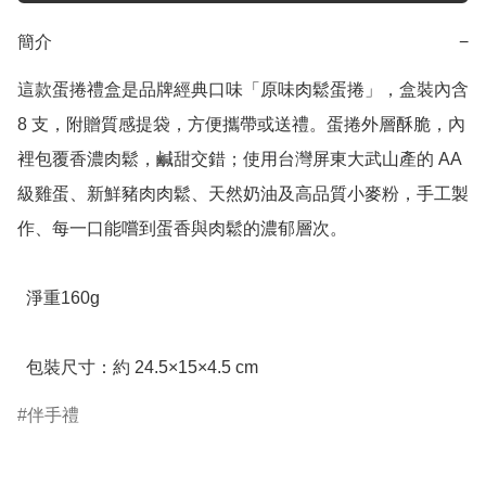
簡介
−
這款蛋捲禮盒是品牌經典口味「原味肉鬆蛋捲」，盒裝內含 
8 支，附贈質感提袋，方便攜帶或送禮。蛋捲外層酥脆，內
裡包覆香濃肉鬆，鹹甜交錯；使用台灣屏東大武山產的 AA 
級雞蛋、新鮮豬肉肉鬆、天然奶油及高品質小麥粉，手工製
作、每一口能嚐到蛋香與肉鬆的濃郁層次。

  淨重160g

  包裝尺寸：約 24.5×15×4.5 cm
伴手禮