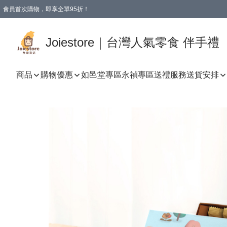
會員首次購物，即享全單95折！
Joiestore會員全單折扣優惠
購物滿 HKD 350.00即享免運費優惠！（適用於 本地送貨、本地取貨 )
Joiestore｜台灣人氣零食 伴手禮
商品
購物優惠
如邑堂專區
永禎專區
送禮服務
送貨安排