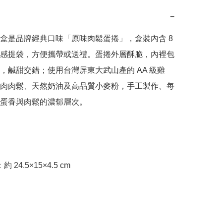
−
盒是品牌經典口味「原味肉鬆蛋捲」，盒裝內含 8 
感提袋，方便攜帶或送禮。蛋捲外層酥脆，內裡包
，鹹甜交錯；使用台灣屏東大武山產的 AA 級雞
肉肉鬆、天然奶油及高品質小麥粉，手工製作、每
蛋香與肉鬆的濃郁層次。

約 24.5×15×4.5 cm