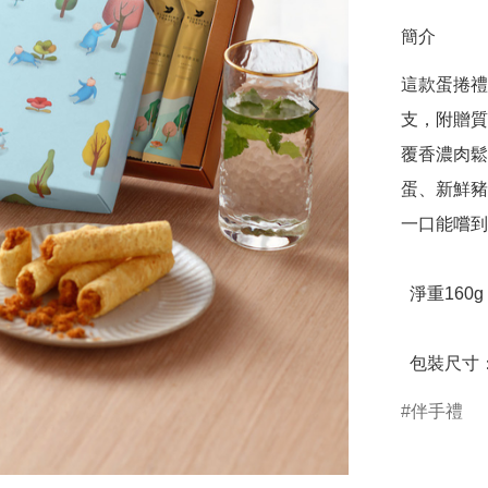
簡介
這款蛋捲禮
支，附贈質
覆香濃肉鬆
蛋、新鮮豬
一口能嚐到
  淨重160g

  包裝尺寸：
伴手禮