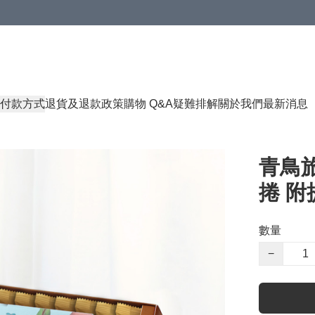
付款方式
退貨及退款政策
購物 Q&A
疑難排解
關於我們
最新消息
青鳥旅
捲 附提
數量
−