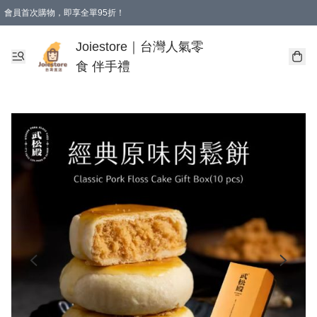
會員首次購物，即享全單95折！
Joiestore會員全單折扣優惠
購物滿 HKD 350.00即享免運費優惠！（適用於 本地送貨、本地取貨 )
Joiestore｜台灣人氣零
食 伴手禮