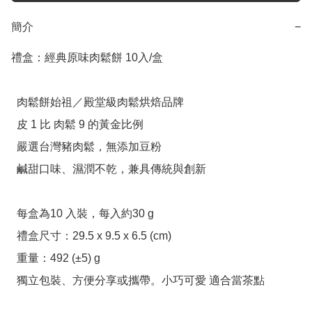
簡介
−
禮盒：經典原味肉鬆餅 10入/盒

  肉鬆餅始祖／殿堂級肉鬆烘焙品牌

  皮 1 比 肉鬆 9 的黃金比例

  嚴選台灣豬肉鬆，無添加豆粉

  鹹甜口味、濕潤不乾，兼具傳統與創新

  每盒為10 入裝，每入約30 g

  禮盒尺寸：29.5 x 9.5 x 6.5 (cm)

  重量：492 (±5) g

  獨立包裝、方便分享或攜帶。小巧可愛 適合當茶點