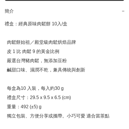
簡介
−
禮盒：經典原味肉鬆餅 10入/盒

  肉鬆餅始祖／殿堂級肉鬆烘焙品牌

  皮 1 比 肉鬆 9 的黃金比例

  嚴選台灣豬肉鬆，無添加豆粉

  鹹甜口味、濕潤不乾，兼具傳統與創新

  每盒為10 入裝，每入約30 g

  禮盒尺寸：29.5 x 9.5 x 6.5 (cm)

  重量：492 (±5) g

  獨立包裝、方便分享或攜帶。小巧可愛 適合當茶點