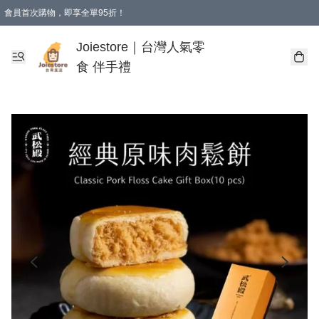
會員首次購物，即享全單95折！
Joiestore會員全單折扣優惠
購物滿 HKD 350.00即享免運費優惠！（適用於 本地送貨、本地取貨 )
Joiestore｜台灣人氣零
食 伴手禮