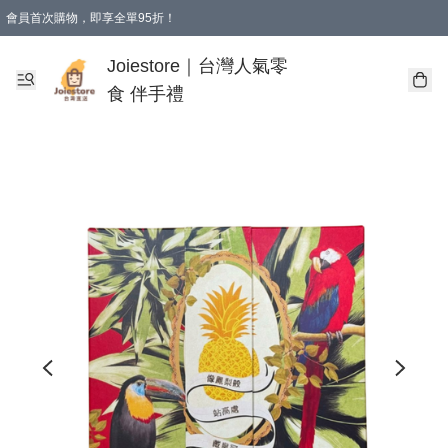
會員首次購物，即享全單95折！
Joiestore會員全單折扣優惠
購物滿 HKD 350.00即享免運費優惠！（適用於 本地送貨、本地取貨 )
Joiestore｜台灣人氣零
食 伴手禮