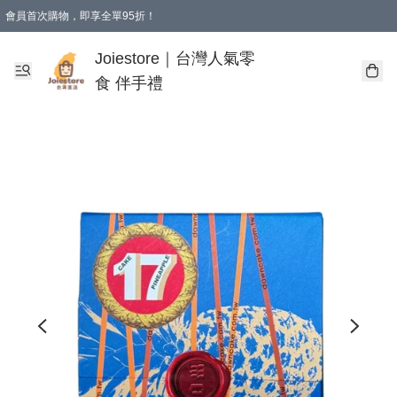
會員首次購物，即享全單95折！
Joiestore會員全單折扣優惠
購物滿 HKD 350.00即享免運費優惠！（適用於 本地送貨、本地取貨 )
Joiestore｜台灣人氣零
食 伴手禮