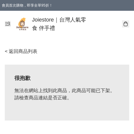
會員首次購物，即享全單95折！
Joiestore會員全單折扣優惠
購物滿 HKD 350.00即享免運費優惠！（適用於 本地送貨、本地取貨 )
Joiestore｜台灣人氣零
食 伴手禮
< 返回商品列表
很抱歉
無法在網站上找到此商品，此商品可能已下架。
請檢查商品連結是否正確。