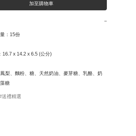
加至購物車
−
：15份

藻糖
送禮精選