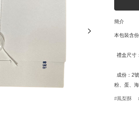
簡介
本包裝含份量
  禮盒尺寸：16.7 x 14.2 x 6.5 (公分)

  成份：2號鳳梨、麵粉、糖、天然奶油、麥芽糖、乳酪、奶
粉、蛋、海
鳳梨酥