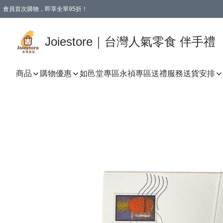
會員首次購物，即享全單95折！
Joiestore會員全單折扣優惠
購物滿 HKD 350.00即享免運費優惠！（適用於 本地送貨、本地取貨 )
Joiestore｜台灣人氣零食 伴手禮
商品
購物優惠
如邑堂專區
永禎專區
送禮服務
送貨安排