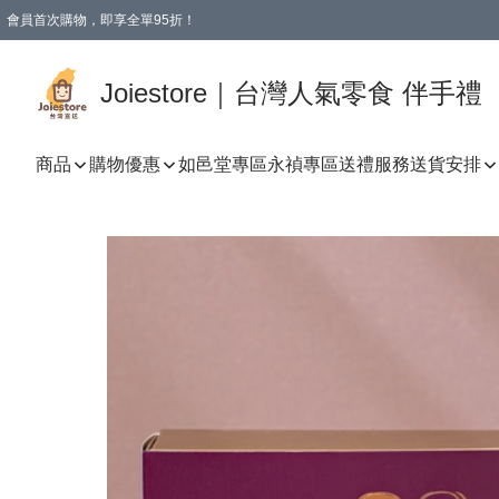
會員首次購物，即享全單95折！
Joiestore會員全單折扣優惠
購物滿 HKD 350.00即享免運費優惠！（適用於 本地送貨、本地取貨 )
Joiestore｜台灣人氣零食 伴手禮
商品
購物優惠
如邑堂專區
永禎專區
送禮服務
送貨安排