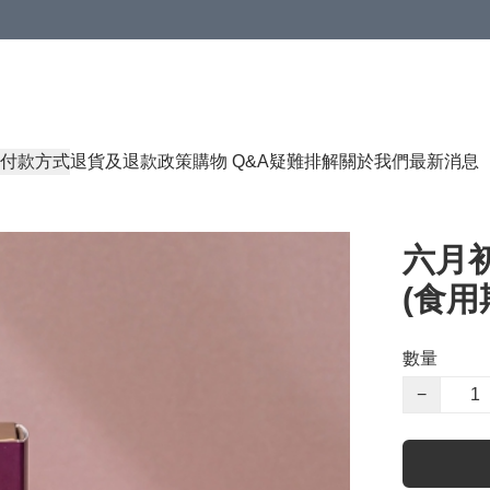
付款方式
退貨及退款政策
購物 Q&A
疑難排解
關於我們
最新消息
六月初
(食用期
數量
−