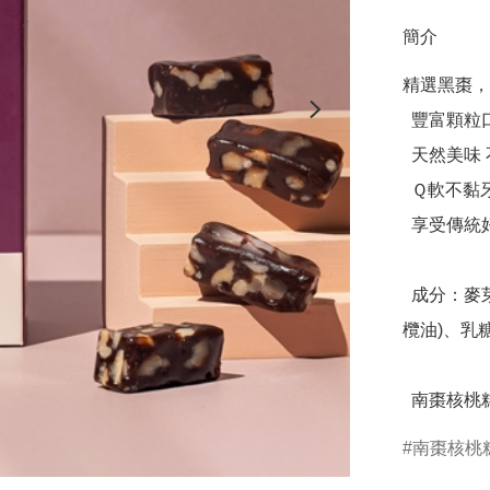
簡介
精選黑棗，
  豐富顆粒口感 奶蛋素

  天然美味 不添加人工香料、防腐劑

  Ｑ軟不黏牙

  享受傳統好滋味 品茗、送禮最佳選擇

  成分：麥芽糖、核桃、棗泥餡(黑棗、二砂、異麥芽寡糖、橄
欖油)、乳
  南棗核桃
南棗核桃