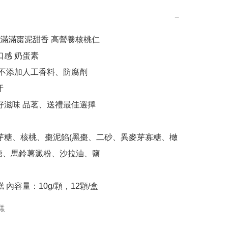
−
滿滿棗泥甜香 高營養核桃仁

糖、馬鈴薯澱粉、沙拉油、鹽

糕 內容量：10g/顆，12顆/盒
糕